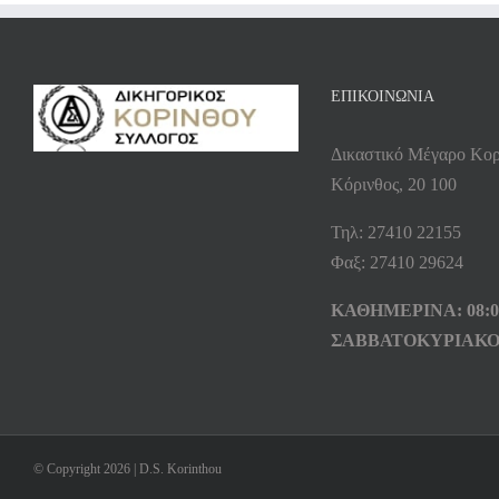
ΕΠΙΚΟΙΝΩΝΙΑ
Δικαστικό Μέγαρο Κορ
Κόρινθος, 20 100
Τηλ: 27410 22155
Φαξ: 27410 29624
ΚΑΘΗΜΕΡΙΝΑ: 08:00
ΣΑΒΒΑΤΟΚΥΡΙΑΚΟ
© Copyright 2026 | D.S. Korinthou