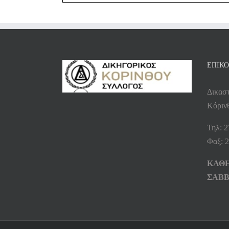
ΕΠΙΚΟ
Δικασ
Κόρινθ
Τηλ: 
Φαξ: 
ΚΑΘΗΜ
ΣΑΒΒ