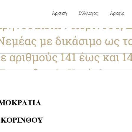
ς δικασίμων για τις υπο
Αρχική
Σύλλογος
Αρχείο
ρηνοδικείων Κορίνθου, 
εμέας με δικάσιμο ως το
ε αριθμούς 141 έως και 1
Πρωτοδικείο Κορίνθου