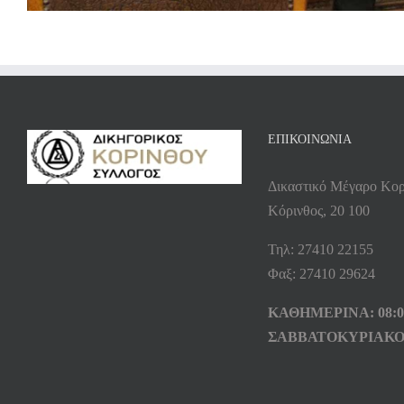
ΕΠΙΚΟΙΝΩΝΙΑ
Δικαστικό Μέγαρο Κορ
Κόρινθος, 20 100
Τηλ: 27410 22155
Φαξ: 27410 29624
ΚΑΘΗΜΕΡΙΝΑ: 08:00
ΣΑΒΒΑΤΟΚΥΡΙΑΚΟ