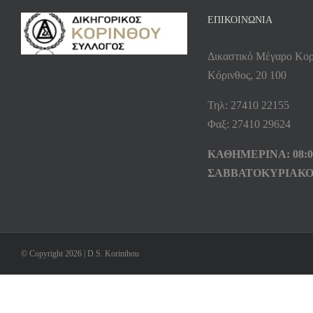
ΕΠΙΚΟΙΝΩΝΙΑ
Δικαστικό Μέγαρο Κορ
Κόρινθος, 20 100
Τηλ: 27410 22155
Φαξ: 27410 29624
ΚΑΘΗΜΕΡΙΝΑ: 08:00
ΣΑΒΒΑΤΟΚΥΡΙΑΚΟ
© Copyright 2026 | D.S. Korinthou