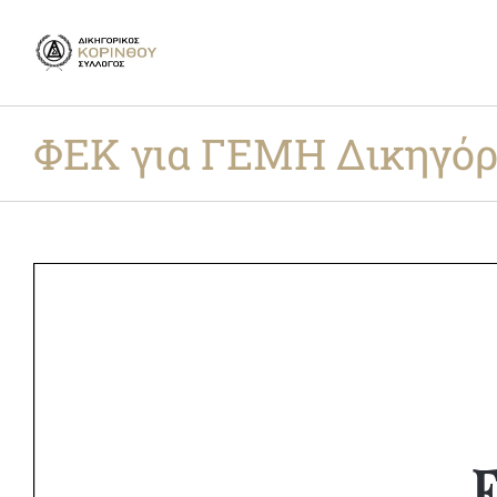
Skip
to
content
ΦΕΚ για ΓΕΜΗ Δικηγό