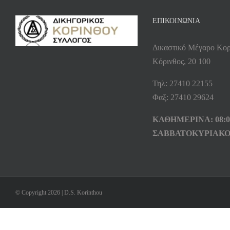
ΕΠΙΚΟΙΝΩΝΙΑ
Δικαστικό Μέγαρο Κορ
Κόρινθος, 20 100
Τηλ: 27410 22155
Φαξ: 27410 29624
ΚΑΘΗΜΕΡΙΝΑ: 08:00
ΣΑΒΒΑΤΟΚΥΡΙΑΚΟ
© Copyright 2026 | D.S. Korinthou