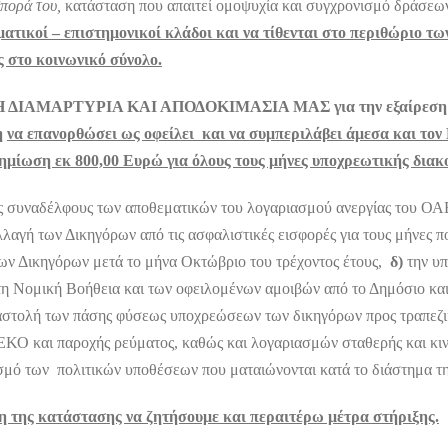
σπορά του,
κατάσταση που απαιτεί ομοψυχία και συγχρονισμό δράσεων 
τικοί – επιστημονικοί κλάδοι και να τίθενται στο περιθώριο τω
 στο κοινωνικό σύνολο.
 ΔΙΑΜΑΡΤΥΡΙΑ ΚΑΙ ΑΠΟΔΟΚΙΜΑΣΙΑ ΜΑΣ
για την εξαίρεσ
η
να επανορθώσει ως οφείλει και να συμπεριλάβει άμεσα και τον
ημίωση εκ 800,00 Ευρώ για όλους τους μήνες υποχρεωτικής διακ
 συναδέλφους των αποθεματικών του λογαριασμού ανεργίας του ΟΑΕΔ
λαγή των Δικηγόρων από τις ασφαλιστικές εισφορές για τους μήνες π
ν Δικηγόρων μετά το μήνα Οκτώβριο του τρέχοντος έτους,
δ)
την υπ
 Νομική Βοήθεια και των οφειλομένων αμοιβών από το Δημόσιο και
στολή των πάσης φύσεως υποχρεώσεων των δικηγόρων προς τραπεζικ
ΚΟ και παροχής ρεύματος, καθώς και λογαριασμών σταθερής και κι
σμό των πολιτικών υποθέσεων που ματαιώνονται κατά το διάστημα τη
η της κατάστασης να ζητήσουμε και περαιτέρω μέτρα στήριξης.