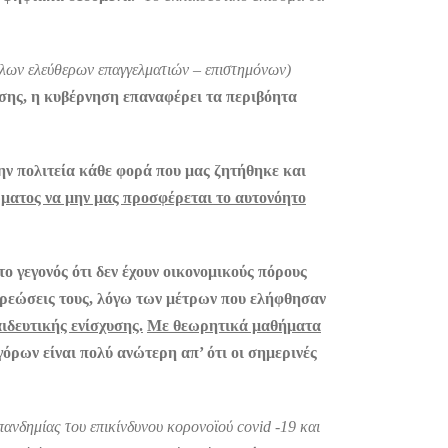
λων ελεύθερων επαγγελματιών – επιστημόνων)
ωσης, η κυβέρνηση επαναφέρει τα περιβόητα
την πολιτεία κάθε φορά που μας ζητήθηκε και
ματος να μην μας προσφέρεται το αυτονόητο
ο γεγονός ότι δεν έχουν οικονομικούς πόρους
ποχρεώσεις τους, λόγω των μέτρων που ελήφθησαν
ιδευτικής ενίσχυσης.
Με θεωρητικά μαθήματα
ρων είναι πολύ ανώτερη απ’ ότι οι σημερινές
 πανδημίας του επικίνδυνου κορονοϊού
covid
-19 και