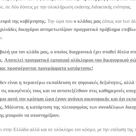
δε, σε δύο δόσεις με την ολοκλήρωση εκάστης διδακτικής ενότητας.
λευρά της κυβέρνησης.
Την ώρα που
ο κλάδος μας
(όπως και των άλ
 χιλιάδες δικηγόροι αντιμετωπίζουν πραγματικό πρόβλημα επιβί
ν
.
ολή για τον κλάδο μας, ο οποίος διαχρονικά έχει σταθεί δίπλα σ
ς.
Αποτελεί πραγματικό εμπαιγμό ολόκληρου του δικηγορικού σώ
α μας προσφέρονται προγράμματα κατάρτισης!
εν είναι η περαιτέρω εκπαίδευση σε ψηφιακές δεξιότητες, αλλά τ
 τις οικογένειές τους και να ανταπεξέλθουν στις καθημερινές υ
ροι αυτή την κρίσιμη ώρα έχουν ανάγκη οικονομικής και όχι εκπα
ς.
Μάλιστα, η κατάρτιση της πλειοψηφίας των συναδέλφων δικηγό
ης μπορούν να υποστηρίξουν.
νο στην Ελλάδα αλλά και σε ολόκληρο τον κόσμο,
με την επέλαση της