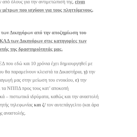
από όλους για την αντιμετώπισή της,
είναι
ν μέτρων που ισχύουν για τους πληττόμενους,
η των Δικηγόρων από την αποζημίωση του
 ΚΑΔ των Δικηγόρων στις κατηγορίες των
οπής της δραστηριότητάς μας.
 που εδώ και 10 χρόνια έχει δημιουργηθεί με
ου θα παραμείνουν κλειστά τα Δικαστήρια,
γ)
την
αγωγή μας στην μείωση του ενοικίου,
ε)
την
 τα ΝΠΠΔ προς τους κατ’ αποκοπή
ά – πιστωτικά ιδρύματα, καθώς και την αναστολή
νητής τηλεφωνίας
και ζ/
τον αυτεπάγγελτο (και άρα
ς αναστολής.