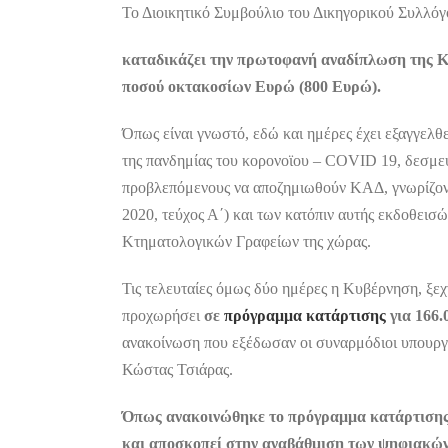
Το Διοικητικό Συμβούλιο του Δικηγορικού Συλλό
καταδικάζει την πρωτοφανή αναδίπλωση της Κ
ποσού οκτακοσίων Ευρώ (800 Ευρώ).
Όπως είναι γνωστό, εδώ και ημέρες έχει εξαγγελθ
της πανδημίας του κορονοϊου – COVID 19, δεσμεύ
προβλεπόμενους να αποζημιωθούν ΚΑΔ, γνωρίζοντ
2020, τεύχος Α΄) και των κατόπιν αυτής εκδοθει
Κτηματολογικών Γραφείων της χώρας.
Τις τελευταίες όμως δύο ημέρες η Κυβέρνηση, ξεχ
προχωρήσει
σε
πρόγραμμα κατάρτισης
για 166.
ανακοίνωση που εξέδωσαν οι συναρμόδιοι υπουργ
Κώστας Τσιάρας.
Όπως ανακοινώθηκε το πρόγραμμα κατάρτισης
και
αποσκοπεί στην αναβάθμιση των ψηφιακών