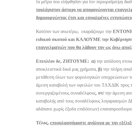
τα μέτρα που ελήφθησαν για τον περιορισμό/μη δια
τουλάχιστον άστοχο να απομονώνονται επαγγελμα
δημιουργώντας έτσι και εσφαλμένες εντυπώσεις
Κατόπιν των ανωτέρω, εκφράζουμε την
ΕΝΤΟΝΗ
ειδικού σκοπού και ΚΑΛΟΥΜΕ την Κυβέρνησ
επαγγελματιών που θα λάβουν την ως άνω αποζ
Επιπλέον δε, ΖΗΤΟΥΜΕ: α)
την απόδοση στους
αποκλειστικά δικά μας χρήματα,
β)
την πλήρη απαλ
μετάθεση όλων των φορολογικών υποχρεώσεων τω
άμεση καταβολή των οφειλών του ΤΑΧΔΙΚ προς τη
συνεργαζομένους συναδέλφους,
στ/
την άμεση ανα
καταβολής από τους συναδέλφους λογαριασμών ΔΕ
αδάπανο χωρίς έξοδα επιδόσεων) επαναπροσδιορι
Τέλος,
επιφυλασσόμαστε ανάλογα με την εξέλιξ