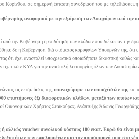
γου Κορίνθου, σε σημερινή έκτακτη συνεδρίασή του με τηλεδιάσκεψ
υβέρνησης αναφορικά με την εξαίρεση των Δικηγόρων από την κ
εί από την Κυβέρνηση η επιδότηση των κλάδων που διέκοψαν την δρασ
θηκε δε η Κυβέρνηση, διά στόματος κορυφαίων Υπουργών της, ότι εί
ας ότι έχει ανασταλεί υποχρεωτικά οποιαδήποτε δικαστική καθώς κ
σών σχετικών ΚΥΑ για την αναστολή λειτουργίας όλων των Δικαστηρί
νώντας τις δεσμεύσεις της,
υπαναχώρησε των υποσχέσεών της
και α
000 επιστήμονες έξι διαφορετικών κλάδων, μεταξύ των οποίων και
οί Οικονομικών Χρήστος Σταϊκούρας, Ανάπτυξης Άδωνις Γεωργιάδης,
 ή αλλιώς voucher
συνολικού κόστους 180 εκατ. Ευρώ
θα είναι 
 δεξιοτήτων των ωφελουμένων και την προσαρμογή τους στα νέ